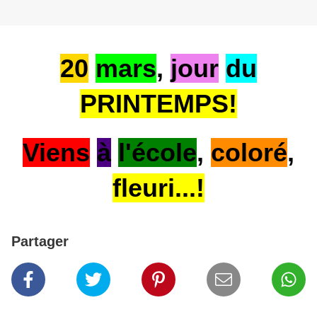
20
mars
,
jour
du
PRINTEMPS!
Viens
à
l'école
,
coloré
,
fleuri...!
Partager