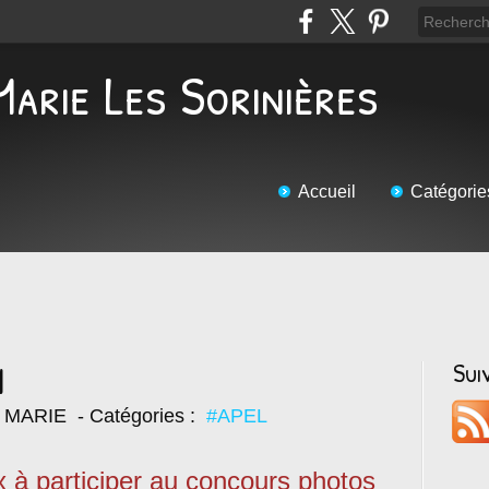
Marie Les Sorinières
Accueil
Catégorie
N
Sui
E MARIE
- Catégories :
#APEL
à participer au concours photos