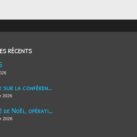
les récents
S
2026
Retour sur la conférence sur le harcèlement scolaire !
r 2026
Marché de Noël, opération jus de pomme et maintenant ?
er 2026