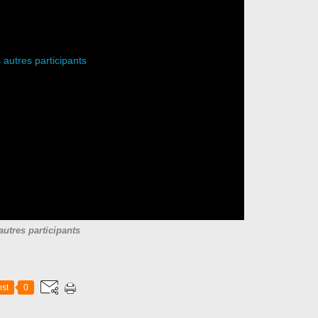
autres participants
st
0