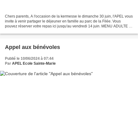
Chers parents, A l'occasion de la kermesse le dimanche 30 juin, l'APEL vous
invite à venir partager le déjeuner en famille au parc de la Filée. Vous
pouvez réserver votre repas ici jusqu'au vendredi 14 juin. MENU ADULTE :
13€ - Salade grecque (feta, concombre,...
Appel aux bénévoles
Publié le 10/06/2024 à 07:44
Par
APEL Ecole Sainte-Marie