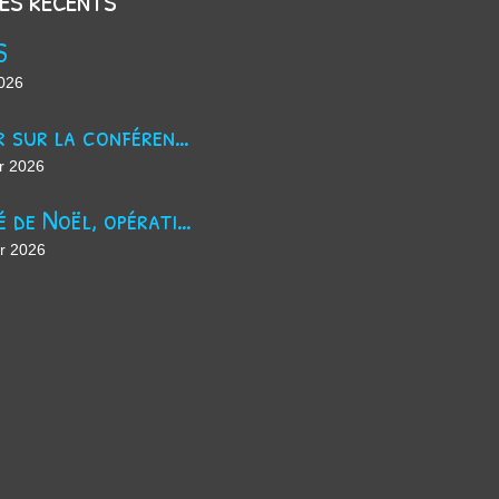
S
2026
Retour sur la conférence sur le harcèlement scolaire !
r 2026
Marché de Noël, opération jus de pomme et maintenant ?
er 2026