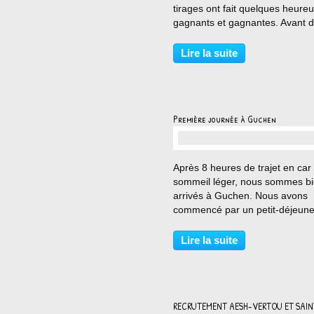
tirages ont fait quelques heure
gagnants et gagnantes. Avant d'
se coucher, chacun est reparti 
un petit lot de consolation. Ce m
Lire la suite
pour découvrir un nouvel accès
aux...
Première journée à Guchen
…
Après 8 heures de trajet en car
sommeil léger, nous sommes b
arrivés à Guchen. Nous avons
commencé par un petit-déjeune
réconfortant avant de prendre
possession de nos chambres. A
Lire la suite
départ pour l'aventure : 7 km d
marche vers Saint-Lary-Soulan,.
RECRUTEMENT AESH-VERTOU ET SAIN