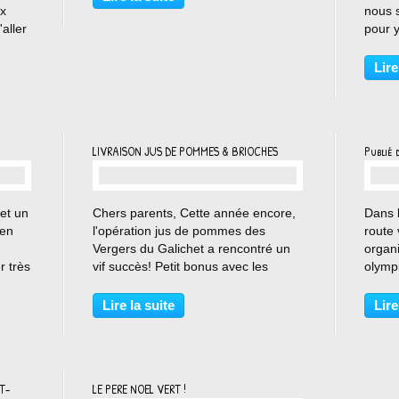
ux
nous 
aller
pour y
avec
accéde
atin,
enfant
Lire
matéri
chauss
LIVRAISON JUS DE POMMES & BRIOCHES
Publié 
…
 et un
Chers parents, Cette année encore,
Dans 
ien
l'opération jus de pommes des
route
Vergers du Galichet a rencontré un
organ
r très
vif succès! Petit bonus avec les
olymp
Brioches Bonnin aussi! Il est encore
établi
 11 h,
possible de commander du jus de
et mar
Lire la suite
Lire
e
pommes jusqu'à ce soir si vous le
élèves
..
souhaitez ! https://urlz.fr/pfG7...
d'accue
T-
LE PERE NOEL VERT !