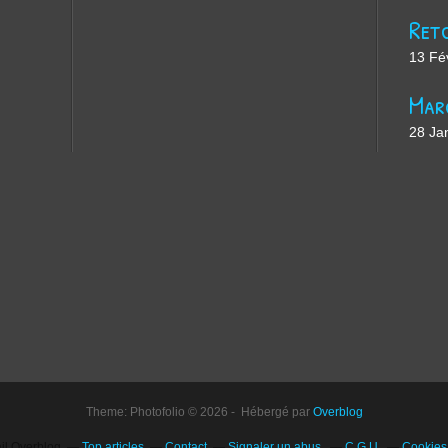
13 Fé
28 Ja
Theme: Photofolio © 2026 - Hébergé par
Overblog
ail Overblog
Top articles
Contact
Signaler un abus
C.G.U.
Cookies