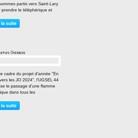
sommes partis vers Saint-Lary
 prendre le téléphérique et
r aux pistes. Vers 10h, les
s ont pu récupérer leur
 la suite
el de ski : casques,
ures et ski. A...
depuis Overblog
…
le cadre du projet d'année "En
 vers les JO 2024", l'UGSEL 44
ise le passage d'une flamme
ique dans tous les
ssements privés du 44. Lundi 8
di 9 janvier, c'était le tour des
 la suite
 de l'école Sainte-Marie
illir ce...