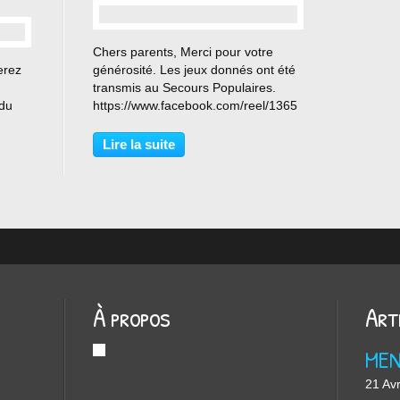
…
Chers parents, Merci pour votre
erez
générosité. Les jeux donnés ont été
transmis au Secours Populaires.
du
https://www.facebook.com/reel/1365
199434114282
SH sur
Lire la suite
À propos
Art
ME
21 Avr