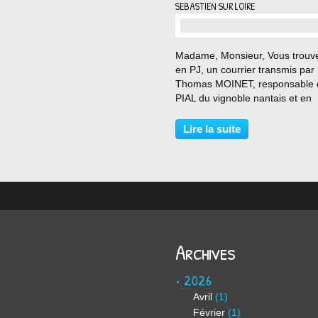
SEBASTIEN SUR LOIRE
…
Madame, Monsieur, Vous trouv
en PJ, un courrier transmis par
Thomas MOINET, responsable 
PIAL du vignoble nantais et en
charge du recrutement des AE
le secteur. Cordialement, David
Lire la suite
LANDAIS
Archives
2026
Avril
(1)
Février
(1)