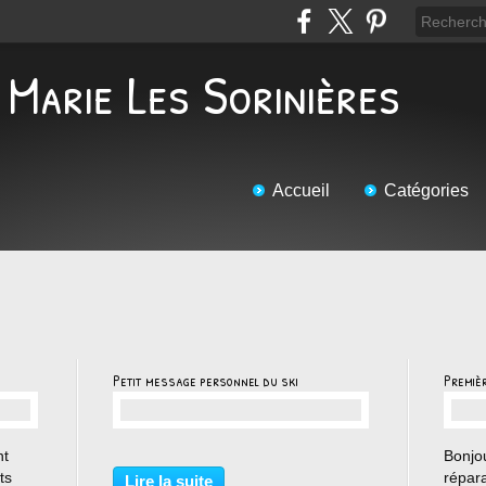
 Marie Les Sorinières
Accueil
Catégories
Petit message personnel du ski
Premiè
…
nt
Bonjou
ts
répara
Lire la suite