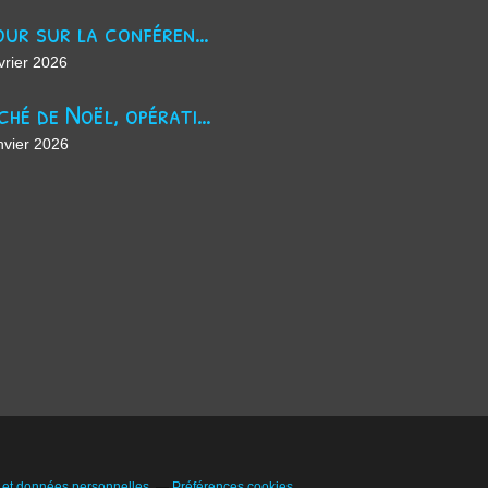
Retour sur la conférence sur le harcèlement scolaire !
vrier 2026
Marché de Noël, opération jus de pomme et maintenant ?
nvier 2026
 et données personnelles
Préférences cookies