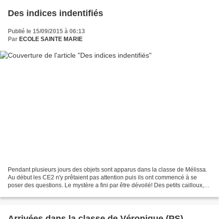
Des indices indentifiés
Publié le 15/09/2015 à 06:13
Par
ECOLE SAINTE MARIE
Pendant plusieurs jours des objets sont apparus dans la classe de Mélissa.
Au début les CE2 n'y prêtaient pas attention puis ils ont commencé à se
poser des questions. Le mystère a fini par être dévoilé! Des petits cailloux,
une botte, des cochons....mais...
Arrivées dans la classe de Véronique (PS)