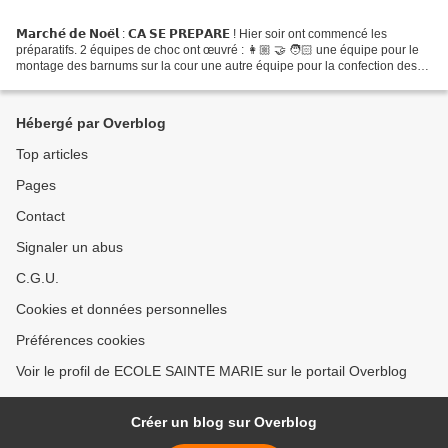
𝗠𝗮𝗿𝗰𝗵𝗲́ 𝗱𝗲 𝗡𝗼𝗲̈𝗹 : 𝗖𝗔 𝗦𝗘 𝗣𝗥𝗘𝗣𝗔𝗥𝗘 ! Hier soir ont commencé les
préparatifs. 2 équipes de choc ont œuvré : 👩🏼 🤝 🧑🏻 une équipe pour le
montage des barnums sur la cour une autre équipe pour la confection des
crêpes (470 !! ) Un grand merci à tous les parents...
Hébergé par Overblog
Top articles
Pages
Contact
Signaler un abus
C.G.U.
Cookies et données personnelles
Préférences cookies
Voir le profil de ECOLE SAINTE MARIE sur le portail Overblog
Créer un blog sur Overblog