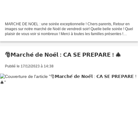
MARCHE DE NOEL : une soirée exceptionnelle ! Chers parents, Retour en
images sur notre marché de Noël de vendredi soir! Quelle belle soirée ! Quel
plaisir de vous voir si nombreux ! Merci à toutes les familles présentes !
Merci à l'équipe enseignante...
🎅𝗠𝗮𝗿𝗰𝗵𝗲́ 𝗱𝗲 𝗡𝗼𝗲̈𝗹 : 𝗖𝗔 𝗦𝗘 𝗣𝗥𝗘𝗣𝗔𝗥𝗘 ! 🎄
Publié le 17/12/2023 à 14:38