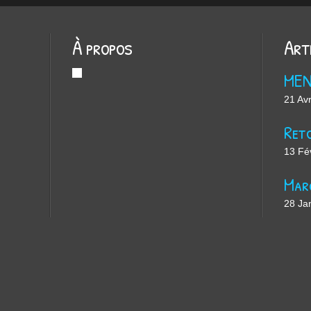
À propos
Art
ME
21 Avr
13 Fé
28 Ja