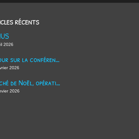
icles récents
NUS
il 2026
Retour sur la conférence sur le harcèlement scolaire !
vrier 2026
Marché de Noël, opération jus de pomme et maintenant ?
nvier 2026