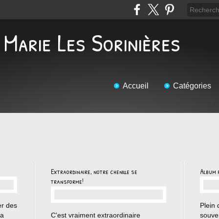
 Marie Les Sorinières
Accueil
Catégories
Extraordinaire, notre chenille se
Album p
transforme!
er des
Plein 
…
sa
C'est vraiment extraordinaire
souven