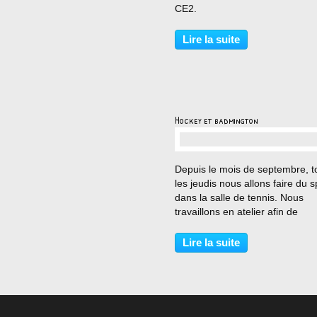
CE2.
Lire la suite
Hockey et badmington
…
Depuis le mois de septembre, t
les jeudis nous allons faire du s
dans la salle de tennis. Nous
travaillons en atelier afin de
découvrir le hockey et le badmi
Ce n'est pas toujours très facile
Lire la suite
d'être précis mais nous essayo
faire de notre...