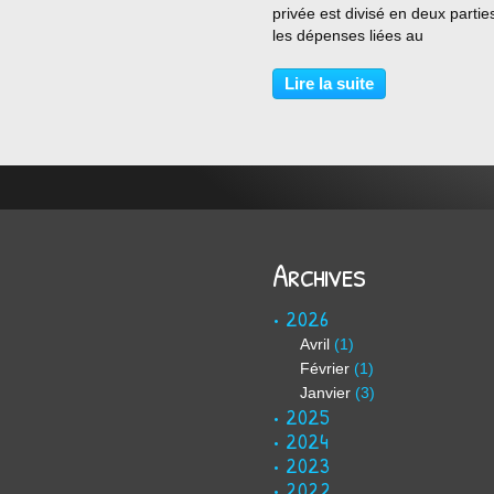
privée est divisé en deux parties
les dépenses liées au
fonctionnement : les salaires d
personnels non enseignants, le
Lire la suite
fournitures et le matériel, les c
de chauffage, d'électricité...,...
Archives
2026
Avril
(1)
Février
(1)
Janvier
(3)
2025
2024
2023
2022