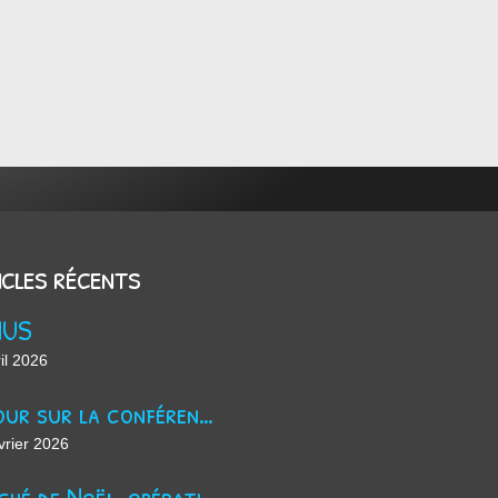
icles récents
NUS
il 2026
Retour sur la conférence sur le harcèlement scolaire !
vrier 2026
Marché de Noël, opération jus de pomme et maintenant ?