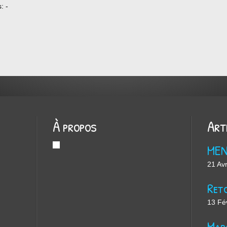
: -
es
s
harges
À propos
Art
ME
21 Avr
13 Fé