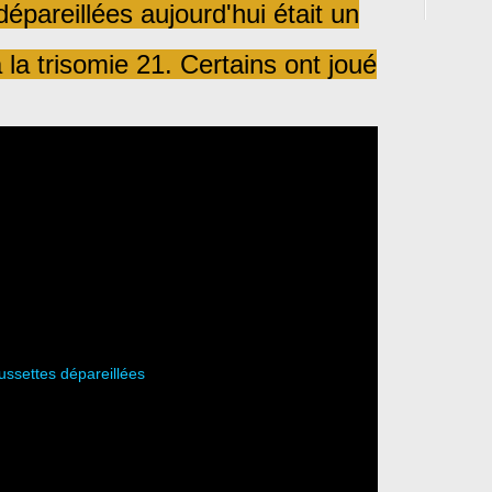
épareillées aujourd'hui était un
à la trisomie 21. Certains ont joué