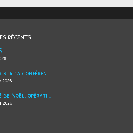
les récents
S
2026
Retour sur la conférence sur le harcèlement scolaire !
r 2026
Marché de Noël, opération jus de pomme et maintenant ?
er 2026